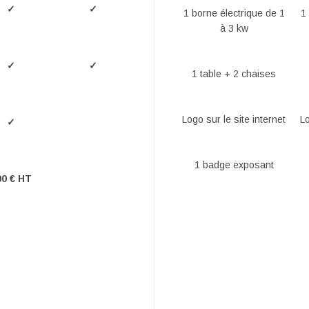
✓
✓
1 borne électrique de 1
1
à 3 kw
✓
✓
1 table + 2 chaises
Logo sur le site internet
Lo
✓
1 badge exposant
00 € HT