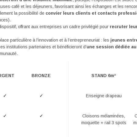
auses-café et les déjeuners, favorisant ainsi les échanges et les rencon
ement la possibilité de
convier leurs clients et contacts profess
nces).
ispositif, offrant aux entreprises un cadre privilégié pour
recruter leu
 particulière à l’innovation et à l’entrepreneuriat : les
jeunes entr
es institutions partenaires et bénéficieront d’
une session dédiée a
mmunauté.
RGENT
BRONZE
STAND 6m²
✓
✓
Enseigne drapeau
✓
✓
Cloisons mélaminées,
C
moquette + rail 3 spots
m