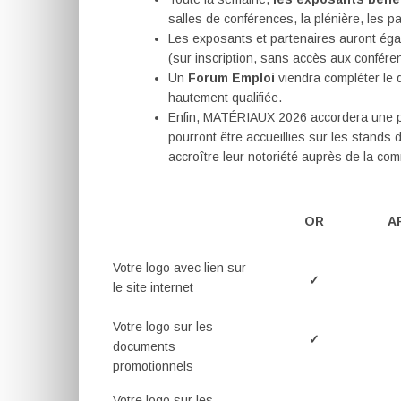
salles de conférences, la plénière, les p
Les exposants et partenaires auront égal
(sur inscription, sans accès aux confére
Un
Forum Emploi
viendra compléter le d
hautement qualifiée.
Enfin, MATÉRIAUX 2026 accordera une place
pourront être accueillies sur les stands d
accroître leur notoriété auprès de la co
OR
A
Votre logo avec lien sur
✓
le site internet
Votre logo sur les
✓
documents
promotionnels
Votre logo sur les