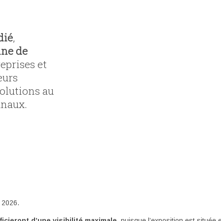
dié
,
ine de
eprises et
eurs
solutions au
inaux.
n 2026.
icieront d’une
visibilité maximale
, puisque l’exposition est situé