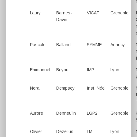
Laury
Barnes-
VICAT
Grenoble
Davin
Pascale
Balland
SYMME
Annecy
Emmanuel
Beyou
IMP
Lyon
Nora
Dempsey
Inst. Néel
Grenoble
Aurore
Denneulin
LGP2
Grenoble
Olivier
Dezellus
LMI
Lyon