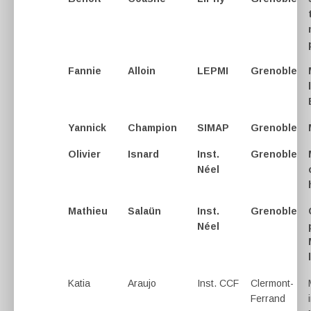
Fannie
Alloin
LEPMI
Grenoble
Yannick
Champion
SIMAP
Grenoble
Olivier
Isnard
Inst.
Grenoble
Néel
Mathieu
Salaün
Inst.
Grenoble
Néel
Katia
Araujo
Inst. CCF
Clermont-
Ferrand