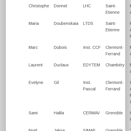
Christophe
Donnet
LHC
Saint-
Etienne
Maria
Doubenskaia
LTDS
Saint-
Etienne
Marc
Dubois
Inst. CCF
Clermont-
Ferrand
Laurent
Duclaux
EDYTEM
Chambéry
Evelyne
Gil
Inst.
Clermont-
Pascal
Ferrand
Sami
Halila
CERMAV
Grenoble
Noël
Jakse
SIMAP
Grenoble